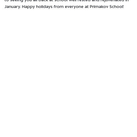
to seeing you all back at school well rested and rejuvenated in
January. Happy holidays from everyone at Primakov School!