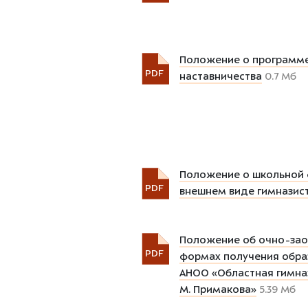
Положение о программ
PDF
наставничества
0.7 Мб
Положение о школьной
PDF
внешнем виде гимназис
Положение об очно-за
PDF
формах получения обра
АНОО «Областная гимназ
М. Примакова»
5.39 Мб