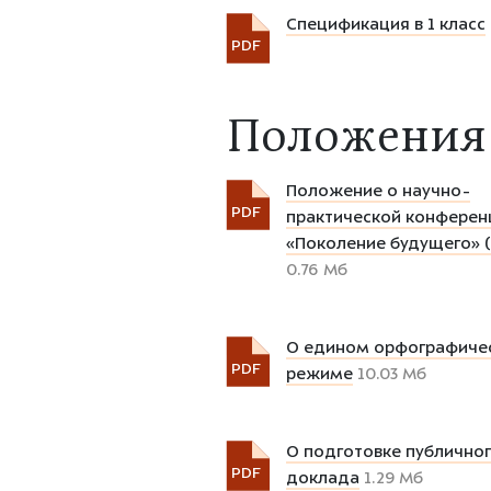
Спецификация в 1 класс
PDF
Положения
Положение о научно-
PDF
практической конферен
«Поколение будущего» (
0.76 Мб
О едином орфографиче
PDF
режиме
10.03 Мб
О подготовке публично
PDF
доклада
1.29 Мб