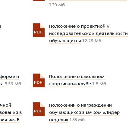
1.39 Мб
е
Положение о проектной и
PDF
исследовательской деятельности
обучающихся
12.29 Мб
 форме и
Положение о школьном
PDF
та
5.59 Мб
спортивном клубе
1.8 Мб
очной
Положении о награждении
PDF
зования в
обучающихся значком «Лидер
ия им. Е.
недели»
1.33 Мб