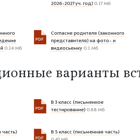
2026-2027 уч. год)
0.17 Мб
онного
Согласие родителя (законного
PDF
едение
представителя) на фото- и
й
0.14 Мб
видеосьемку
0.1 Мб
ционные варианты вс
В 3 класс (письменное
PDF
тестирование)
0.68 Мб
 часть)
В 5 класс (письменная часть)
PDF
0.47 Мб