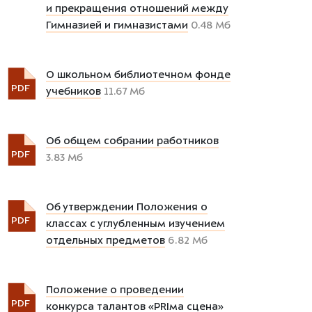
и прекращения отношений между
Гимназией и гимназистами
0.48 Мб
О школьном библиотечном фонде
PDF
учебников
11.67 Мб
Об общем собрании работников
PDF
3.83 Мб
Об утверждении Положения о
PDF
классах с углубленным изучением
отдельных предметов
6.82 Мб
Положение о проведении
PDF
конкурса талантов «PRIма сцена»