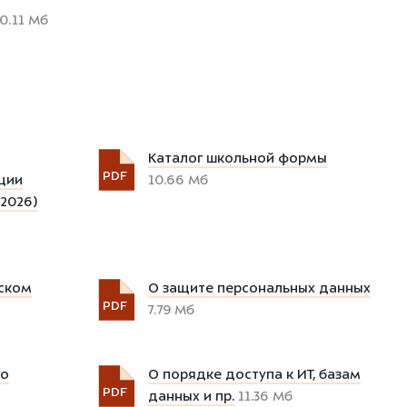
0.11 Мб
Каталог школьной формы
PDF
ции
10.66 Мб
2026)
ском
О защите персональных данных
PDF
7.79 Мб
го
О порядке доступа к ИТ, базам
PDF
данных и пр.
11.36 Мб