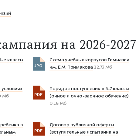
ензий
ампания на 2026-2027
1-е классы
Схема учебных корпусов Гимназии
JPG
им. Е.М. Примакова
12.73 Мб
 условиях
Порядок поступления в 5-7 классы
PDF
9 Мб
(очное и очно-заочное обучение)
0.18 Мб
 ребенка в
Договор публичной оферты
PDF
ельным
(вступительные испытания на