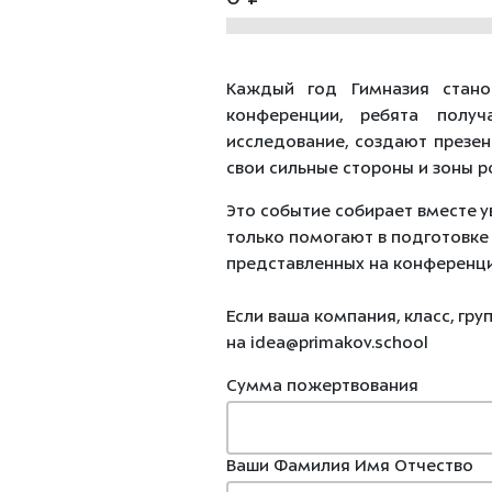
Каждый
год
Гимназия
стано
конференции, ребята получ
исследование, создают презе
свои сильные стороны и зоны р
Это
событие
собирает
вместе
у
только
помогают
в
подготовк
представленных
на
конференции
Если ваша компания, класс, гр
на idea@primakov.school
Сумма пожертвования
Ваши Фамилия Имя Отчество