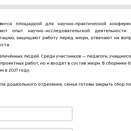
вится
площадкой
для
научно‑практической
конферен
ают опыт научно-исследовательской деятельности:
нтацию, защищают работу перед жюри, отвечают на вопр
оста.
влечённых
людей.
Среди
участников
— педагоги,
учащиеся
е
проектных
работ,
но
и
входят
в
состав
жюри.
В
сборнике б
 в 2027 году.
уппа дошкольного отделения, семья готовы закрыть сбор п