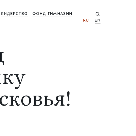
ЛИДЕРСТВО
ФОНД ГИМНАЗИИ
RU
EN
д
йку
сковья!