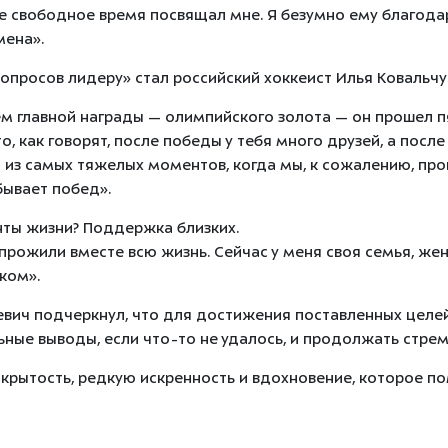
се свободное время посвящал мне. Я безумно ему благодар
мена».
опросов лидеру» стал российский хоккеист Илья Ковальчу
м главной награды — олимпийского золота — он прошел 
, как говорят, после победы у тебя много друзей, а после
из самых тяжелых моментов, когда мы, к сожалению, про
бывает побед».
нты жизни? Поддержка близких.
прожили вместе всю жизнь. Сейчас у меня своя семья, жена
еком».
ьевич подчеркнул, что для достижения поставленных целе
ьные выводы, если что-то не удалось, и продолжать стрем
ткрытость, редкую искренность и вдохновение, которое п