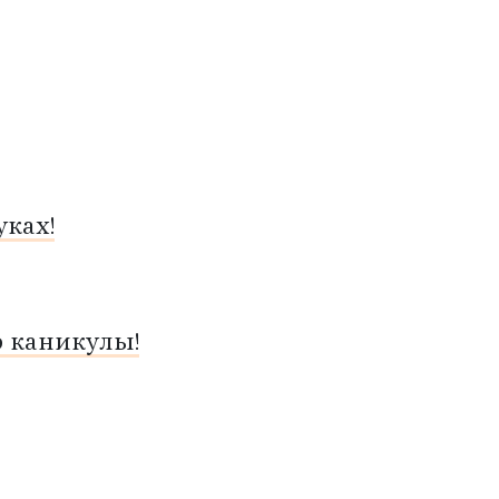
ках!
о каникулы!