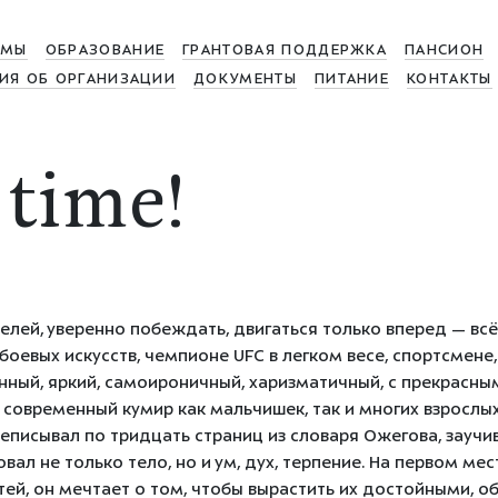
МЫ
ОБРАЗОВАНИЕ
ГРАНТОВАЯ ПОДДЕРЖКА
ПАНСИОН
ИЯ ОБ ОРГАНИЗАЦИИ
ДОКУМЕНТЫ
ПИТАНИЕ
КОНТАКТЫ
time!
елей, уверенно побеждать, двигаться только вперед — вс
оевых искусств, чемпионе UFC в легком весе, спортсмене
енный, яркий, самоироничный, харизматичный, с прекрасны
современный кумир как мальчишек, так и многих взрослых
ереписывал по тридцать страниц из словаря Ожегова, зауч
вал не только тело, но и ум, дух, терпение. На первом мест
тей, он мечтает о том, чтобы вырастить их достойными, 