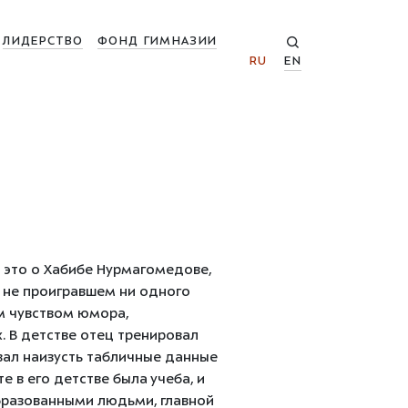
ЛИДЕРСТВО
ФОНД ГИМНАЗИИ
RU
EN
ё это о Хабибе Нурмагомедове,
, не проигравшем ни одного
м чувством юмора,
. В детстве отец тренировал
ивал наизусть табличные данные
е в его детстве была учеба, и
образованными людьми, главной