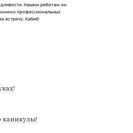
ведливости. Нашим ребятам он
и помимо профессиональных
а встречу, Хабиб!
ках!
о каникулы!