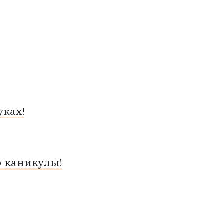
ках!
о каникулы!