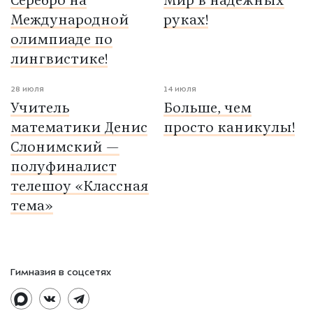
Серебро на
Мир в надёжных
Международной
руках!
олимпиаде по
лингвистике!
28 июля
14 июля
Учитель
Больше, чем
математики Денис
просто каникулы!
Слонимский —
полуфиналист
телешоу «Классная
тема»
Гимназия в соцсетях