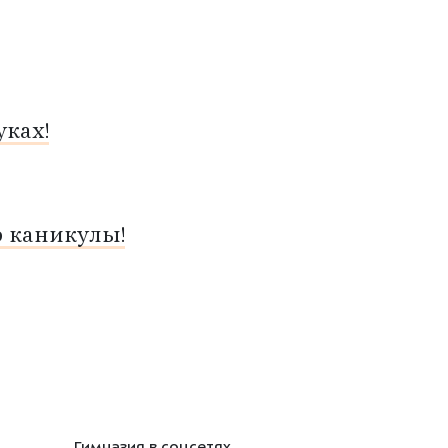
ках!
о каникулы!