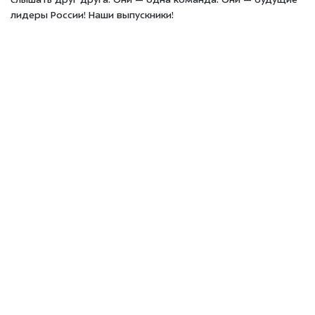
слышать друг друга. Они — одна команда. Они — будущие
лидеры России! Наши выпускники!