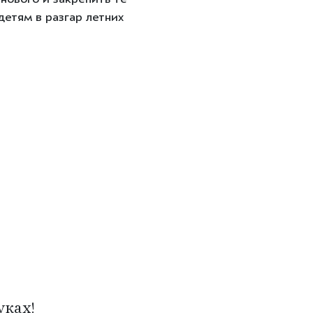
нового и закрепить те
етям в разгар летних
ках!