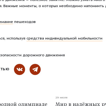
о движения – полезное занятие. Можно узнать много 
я. Важные моменты, о которых необходимо напомнить д
имание
пешеходов
ся, используя
средства индивидуальной мобильности
езопасности дорожного движения
СТЬЮ
29 июля
родной олимпиаде
Мир в надёжных ру