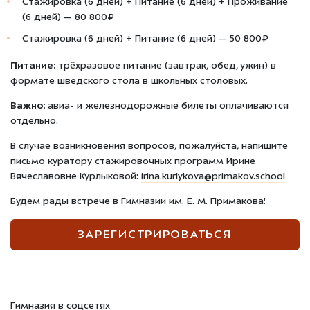
Стажировка (6 дней) + Питание (6 дней) + Проживание
(6 дней) — 80 800₽
Стажировка (6 дней) + Питание (6 дней) — 50 800₽
Питание:
трёхразовое питание (завтрак, обед, ужин) в
формате шведского стола в школьных столовых.
Важно:
а
виа- и железнодорожные билеты оплачиваются
отдельно.
В случае возникновения вопросов, пожалуйста, напишите
письмо куратору стажировочных программ Ирине
Вячеславовне Курлыковой:
irina.kurlykova@primakov.school
Будем рады встрече в Гимназии им. Е. М. Примакова!
ЗАРЕГИСТРИРОВАТЬСЯ
Гимназия в соцсетях