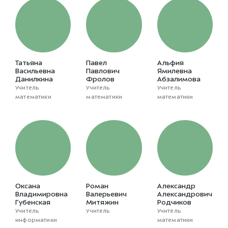
Татьяна
Павел
Альфия
Васильевна
Павлович
Ямилевна
Данилкина
Фролов
Абзалимова
Учитель
Учитель
Учитель
математики
математики
математики
Оксана
Роман
Александр
Владимировна
Валерьевич
Александрович
Губенская
Митяжин
Родчиков
Учитель
Учитель
Учитель
информатики
математики