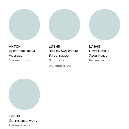
Антон
Елена
Елена
Ярославович
Владимировна
Сергеевна
Аваков
Васенкова
Хренкова
Воспитатель
Педагог-
Воспитатель
организатор
Елена
Ивановна Нягу
Воспитатель