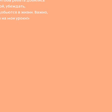
Чтобы ребята добились
ой,
убеждать
,
добь
ются в жизни
.
Важно,
и
на мои уроки!»