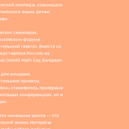
ический колледж, совмещала
глийского языка детям
кам.
еских семинарах,
сковском форуме
тельской газете».
Вместе со
редставлял
а
Россию на
х (World Math Day, European
 для младших
тельские проекты,
твом,
становились призерами
школьных
конф
еренциях, но и
де
»
.
 что начальная школа
—
это
ольной жизни
. Интересы