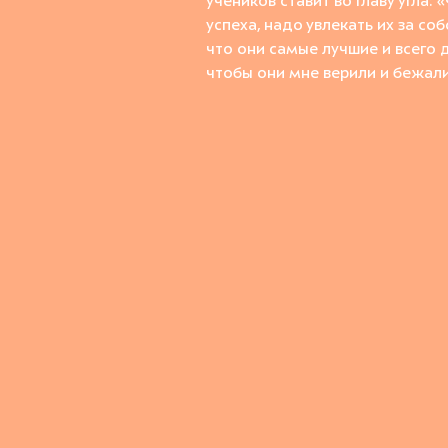
учеников ставит во главу угла:
«
успеха, надо у
влекать
их
за соб
что
он
и
самы
е
лучши
е
и всего 
чтобы
они мн
е верили
и
бежал