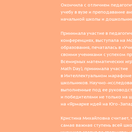
О
кончила с отличием педагог
учебу в
вуз
е и
преподавание ан
начальной школы и дошкольни
Принимала участие в
педагогич
конференциях,
выступала
на
Мо
образования,
печаталась в «Учи
своими учениками
с успехом п
Всемирных
математических игра
Math Day
), принимала
участие
в
Интеллектуальн
ом
марафон
е
школьников
.
Научно
-
исследова
выполненные под
ее
руководс
и победителями не только на 
на «Ярмарке идей
на Юго
-
Запа
Кристина
Михайловна
считает,
самая важная
ступень всей шк