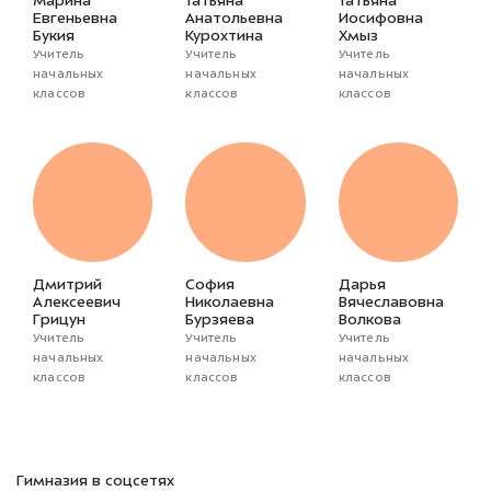
Марина
Татьяна
Татьяна
Евгеньевна
Анатольевна
Иосифовна
Букия
Курохтина
Хмыз
Учитель
Учитель
Учитель
начальных
начальных
начальных
классов
классов
классов
Дмитрий
София
Дарья
Алексеевич
Николаевна
Вячеславовна
Грицун
Бурзяева
Волкова
Учитель
Учитель
Учитель
начальных
начальных
начальных
классов
классов
классов
Гимназия в соцсетях